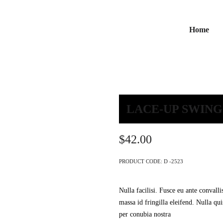
Home
LACE-UP SWING
$
42.00
PRODUCT CODE:
D -2523
Nulla facilisi. Fusce eu ante convall
massa id fringilla eleifend. Nulla qui
per conubia nostra