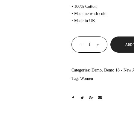
• 100% Cotton
• Machine wash cold
• Made in UK
-
+
ADD 
Categories:
Demo
,
Demo 18 - New A
Tag:
Women