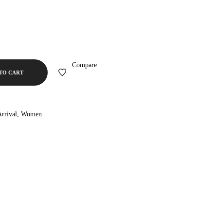
Compare
TO CART
rrival
,
Women